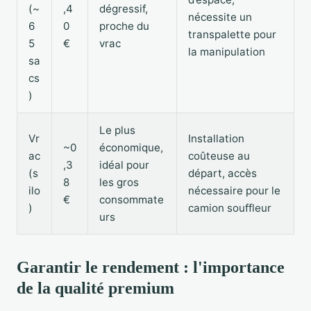
(~
,4
dégressif,
nécessite un
6
0
proche du
transpalette pour
5
€
vrac
la manipulation
sa
cs
)
Le plus
Vr
Installation
~0
économique,
ac
coûteuse au
,3
idéal pour
(s
départ, accès
8
les gros
ilo
nécessaire pour le
€
consommate
)
camion souffleur
urs
Garantir le rendement : l'importance
de la qualité premium