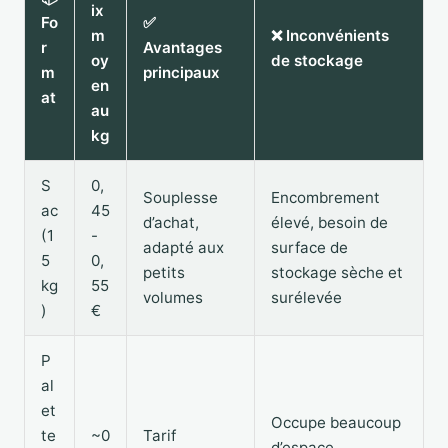
ix
Fo
✅
m
❌ Inconvénients
r
Avantages
oy
de stockage
m
principaux
en
at
au
kg
S
0,
Souplesse
Encombrement
ac
45
d’achat,
élevé, besoin de
(1
-
adapté aux
surface de
5
0,
petits
stockage sèche et
kg
55
volumes
surélevée
)
€
P
al
et
Occupe beaucoup
te
~0
Tarif
d’espace,