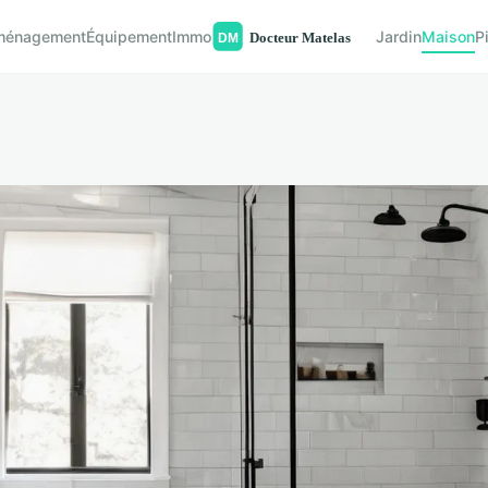
ménagement
Équipement
Immo
Jardin
Maison
P