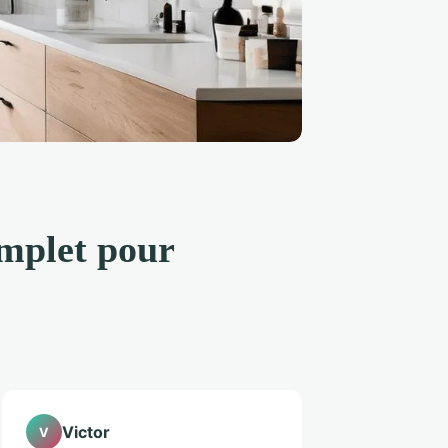
omplet pour
Victor
V