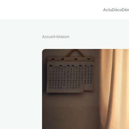
Actu
Déco
Dé
Accueil
›
Maison