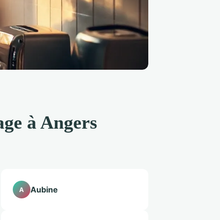
age à Angers
Aubine
A