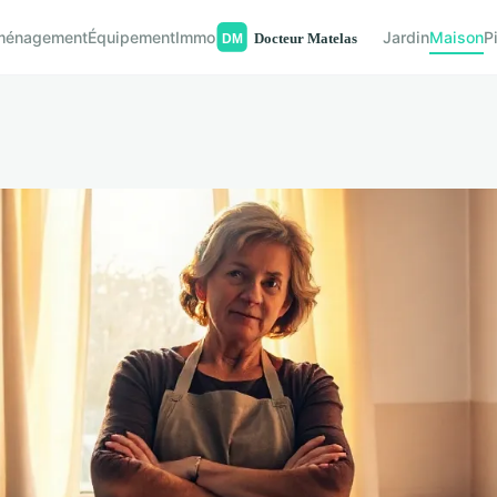
ménagement
Équipement
Immo
Jardin
Maison
P