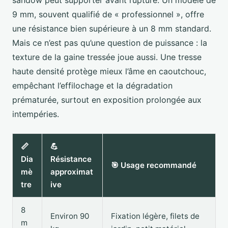
sandow peut supporter avant rupture. Un modèle de
9 mm, souvent qualifié de « professionnel », offre
une résistance bien supérieure à un 8 mm standard.
Mais ce n’est pas qu’une question de puissance : la
texture de la gaine tressée joue aussi. Une tresse
haute densité protège mieux l’âme en caoutchouc,
empêchant l’effilochage et la dégradation
prématurée, surtout en exposition prolongée aux
intempéries.
📏
💪
Dia
Résistance
🎯 Usage recommandé
mè
approximat
tre
ive
8
Environ 90
Fixation légère, filets de
m