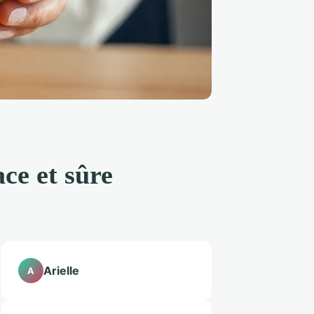
ce et sûre
Arielle
A