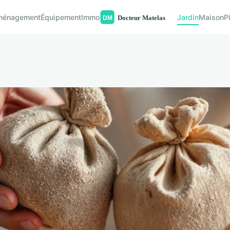
ménagement
Équipement
Immo
Jardin
Maison
P