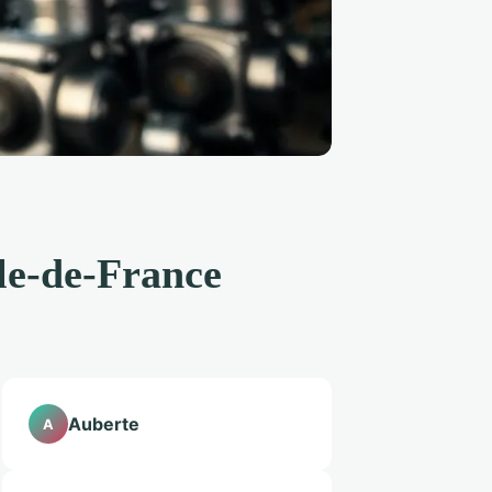
le-de-France
Auberte
A