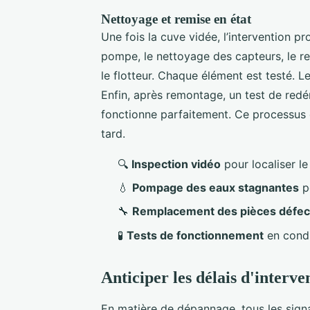
Nettoyage et remise en état
Une fois la cuve vidée, l’intervention p
pompe, le nettoyage des capteurs, le r
le flotteur. Chaque élément est testé. L
Enfin, après remontage, un test de redé
fonctionne parfaitement. Ce processus é
tard.
🔍
Inspection vidéo
pour localiser l
💧
Pompage des eaux stagnantes
po
🔧
Remplacement des pièces défe
🧪
Tests de fonctionnement
en condi
Anticiper les délais d'interve
En matière de dépannage, tous les signa