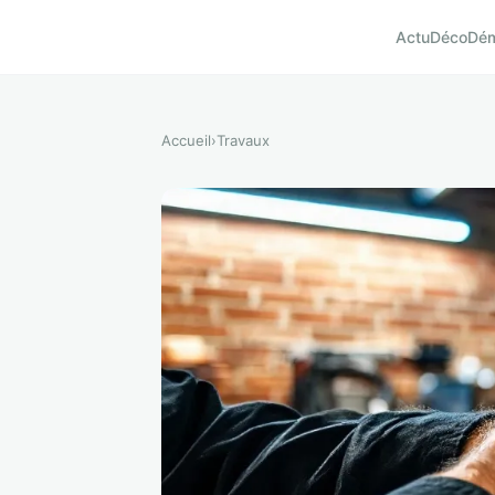
Actu
Déco
Dé
Accueil
›
Travaux