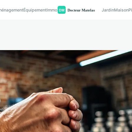
ménagement
Équipement
Immo
Jardin
Maison
P