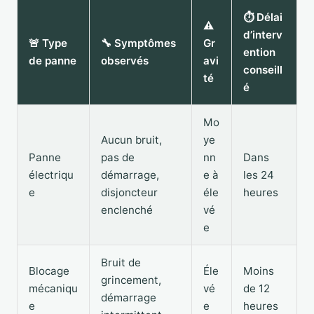
⏱️ Délai
⚠️
d’interv
🚨 Type
🔧 Symptômes
Gr
ention
de panne
observés
avi
conseill
té
é
Mo
Aucun bruit,
ye
Panne
pas de
nn
Dans
électriqu
démarrage,
e à
les 24
e
disjoncteur
éle
heures
enclenché
vé
e
Bruit de
Blocage
Éle
Moins
grincement,
mécaniqu
vé
de 12
démarrage
e
e
heures