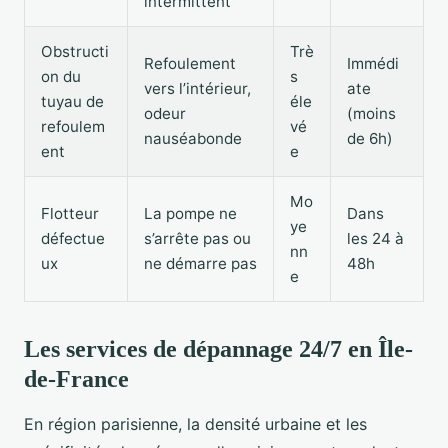
intermittent
Obstructi
Trè
Refoulement
Immédi
on du
s
vers l’intérieur,
ate
tuyau de
éle
odeur
(moins
refoulem
vé
nauséabonde
de 6h)
ent
e
Mo
Flotteur
La pompe ne
Dans
ye
défectue
s’arrête pas ou
les 24 à
nn
ux
ne démarre pas
48h
e
Les services de dépannage 24/7 en Île-
de-France
En région parisienne, la densité urbaine et les